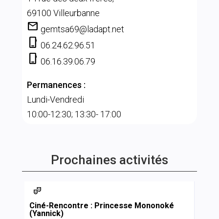
69100 Villeurbanne
mail
gemtsa69@ladapt.net
phone_iphone
06.24.62.96.51
phone_iphone
06.16.39.06.79
Permanences :
Lundi-Vendredi
10:00-12:30; 13:30- 17:00
Prochaines activités

Ciné-Rencontre : Princesse Mononoké
(Yannick)