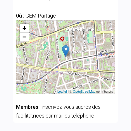
0ù :
GEM Partage
+
−
Leaflet
| ©
OpenStreetMap
contributors
Membres
: inscrivez-vous auprès des
facilitatrices par mail ou téléphone