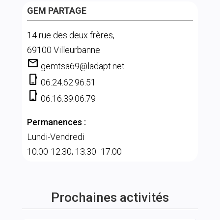
GEM PARTAGE
14 rue des deux frères,
69100 Villeurbanne
mail
gemtsa69@ladapt.net
phone_iphone
06.24.62.96.51
phone_iphone
06.16.39.06.79
Permanences :
Lundi-Vendredi
10:00-12:30; 13:30- 17:00
Prochaines activités