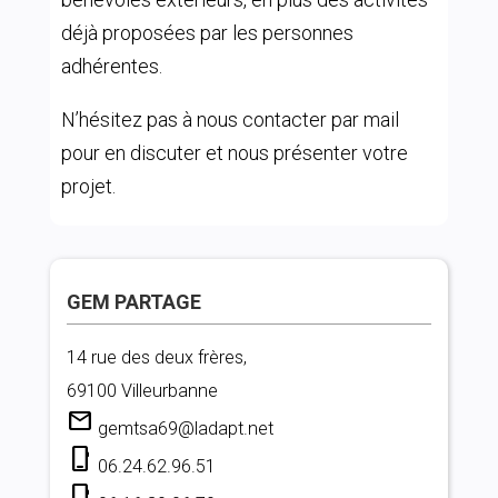
déjà proposées par les personnes
adhérentes.
N’hésitez pas à nous contacter par mail
pour en discuter et nous présenter votre
projet.
GEM PARTAGE
14 rue des deux frères,
69100 Villeurbanne
mail
gemtsa69@ladapt.net
phone_iphone
06.24.62.96.51
phone_iphone