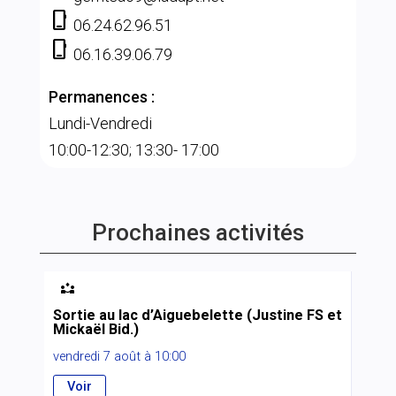
phone_iphone
06.24.62.96.51
phone_iphone
06.16.39.06.79
Permanences :
Lundi-Vendredi
10:00-12:30; 13:30- 17:00
Prochaines activités

Sortie au lac d’Aiguebelette (Justine FS et
Mickaël Bid.)
vendredi 7 août à 10:00
Voir