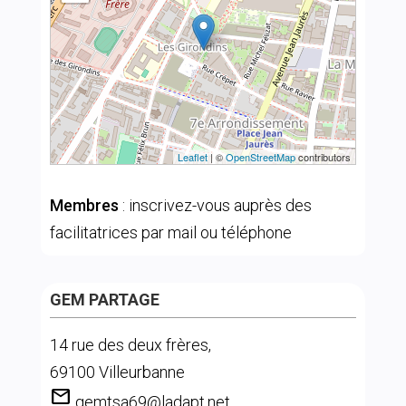
Leaflet
| ©
OpenStreetMap
contributors
Membres
: inscrivez-vous auprès des
facilitatrices par mail ou téléphone
GEM PARTAGE
14 rue des deux frères,
69100 Villeurbanne
mail
gemtsa69@ladapt.net