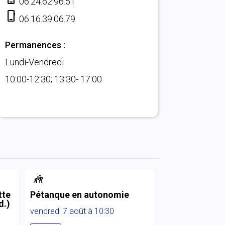
06.24.62.96.51
phone_iphone
06.16.39.06.79
Permanences :
Lundi-Vendredi
10:00-12:30; 13:30- 17:00

tte
Pétanque en autonomie
d.)
vendredi 7 août à 10:30