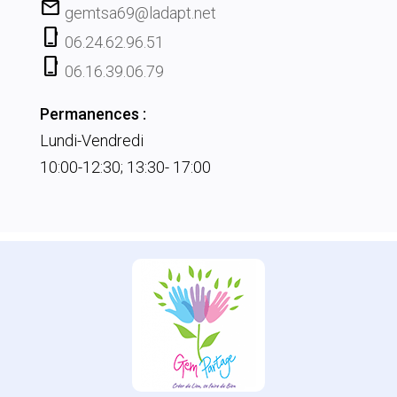
mail
gemtsa69@ladapt.net
phone_iphone
06.24.62.96.51
phone_iphone
06.16.39.06.79
Permanences :
Lundi-Vendredi
10:00-12:30; 13:30- 17:00