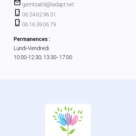
mail
gemtsa69@ladapt.net
phone_iphone
06.24.62.96.51
phone_iphone
06.16.39.06.79
Permanences :
Lundi-Vendredi
10:00-12:30; 13:30- 17:00