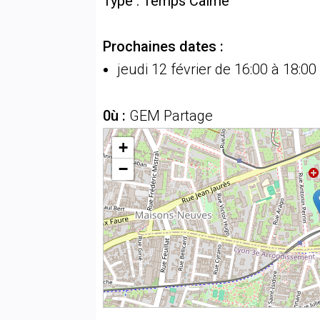
Type : Temps Calme
Prochaines dates :
jeudi 12 février de 16:00 à 18:00
0ù :
GEM Partage
+
−