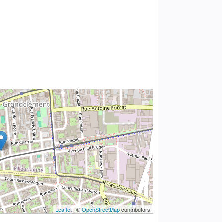
Leaflet
| ©
OpenStreetMap
contributors