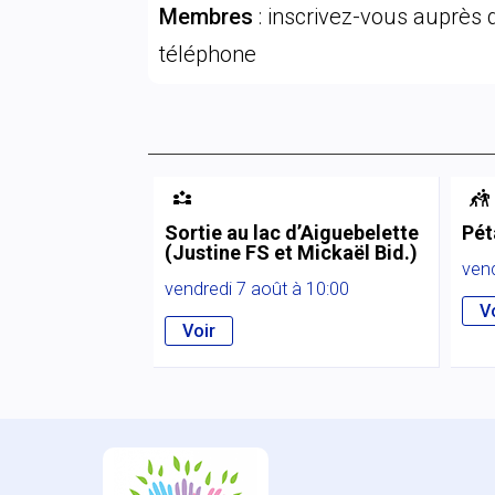
Membres
: inscrivez-vous auprès d
téléphone


Sortie au lac d’Aiguebelette
Pét
(Justine FS et Mickaël Bid.)
vend
vendredi 7 août à 10:00
V
Voir