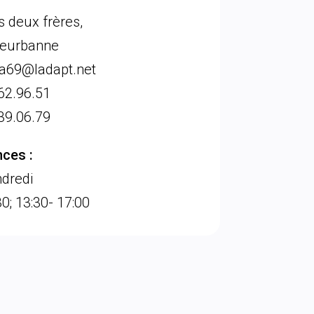
s deux frères,
leurbanne
a69@ladapt.net
62.96.51
39.06.79
ces :
dredi
0; 13:30- 17:00