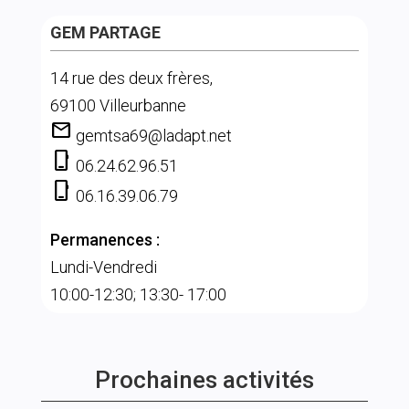
GEM PARTAGE
14 rue des deux frères,
69100 Villeurbanne
mail
gemtsa69@ladapt.net
phone_iphone
06.24.62.96.51
phone_iphone
06.16.39.06.79
Permanences :
Lundi-Vendredi
10:00-12:30; 13:30- 17:00
Prochaines activités