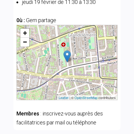
jeudi 19 février de 11:30 à 13:30
0ù :
Gem partage
+
−
Leaflet
| ©
OpenStreetMap
contributors
Membres
: inscrivez-vous auprès des
facilitatrices par mail ou téléphone