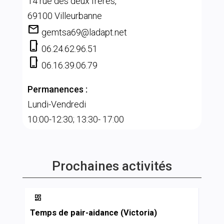
14 rue des deux frères,
69100 Villeurbanne
mail
gemtsa69@ladapt.net
phone_iphone
06.24.62.96.51
phone_iphone
06.16.39.06.79
Permanences :
Lundi-Vendredi
10:00-12:30; 13:30- 17:00
Prochaines activités

Temps de pair-aidance (Victoria)