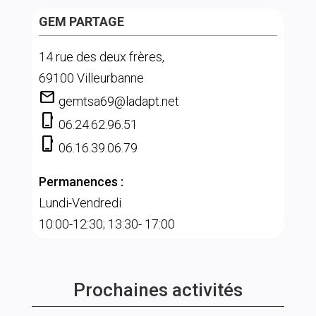
GEM PARTAGE
14 rue des deux frères,
69100 Villeurbanne
mail
gemtsa69@ladapt.net
phone_iphone
06.24.62.96.51
phone_iphone
06.16.39.06.79
Permanences :
Lundi-Vendredi
10:00-12:30; 13:30- 17:00
Prochaines activités