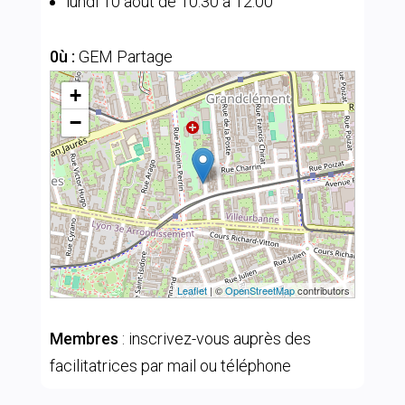
lundi 10 août de 10:30 à 12:00
0ù :
GEM Partage
+
−
Leaflet
| ©
OpenStreetMap
contributors
Membres
: inscrivez-vous auprès des
facilitatrices par mail ou téléphone