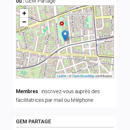
0ù :
GEM Partage
+
−
Leaflet
| ©
OpenStreetMap
contributors
Membres
: inscrivez-vous auprès des
facilitatrices par mail ou téléphone
GEM PARTAGE