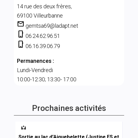
14 rue des deux frères,
69100 Villeurbanne
mail
gemtsa69@ladapt.net
phone_iphone
06.24.62.96.51
phone_iphone
06.16.39.06.79
Permanences :
Lundi-Vendredi
10:00-12:30; 13:30- 17:00
Prochaines activités

Sortie au lac d’Aiguebelette (Justine FS et