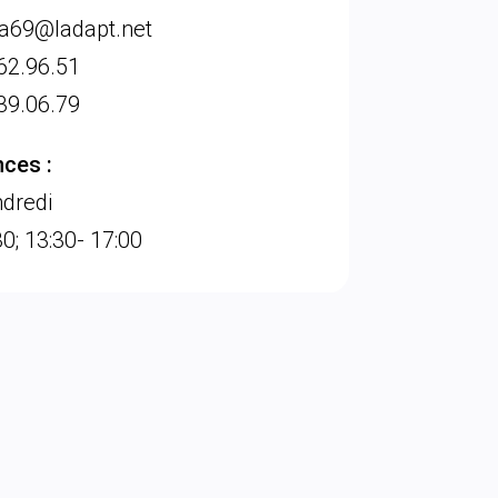
a69@ladapt.net
62.96.51
39.06.79
ces :
dredi
0; 13:30- 17:00