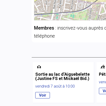
Membres
: inscrivez-vous auprès d
téléphone


Sortie au lac d’Aiguebelette
Pét
(Justine FS et Mickaël Bid.)
vend
vendredi 7 août à 10:00
V
Voir