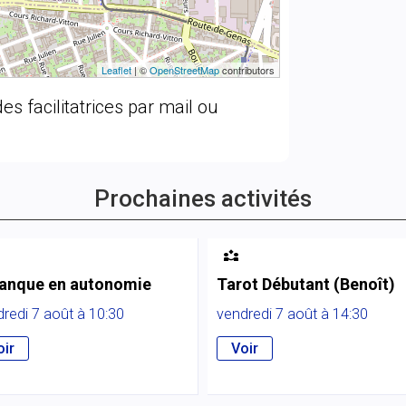
Leaflet
| ©
OpenStreetMap
contributors
es facilitatrices par mail ou
Prochaines activités

anque en autonomie
Tarot Débutant (Benoît)
redi 7 août à 10:30
vendredi 7 août à 14:30
oir
Voir