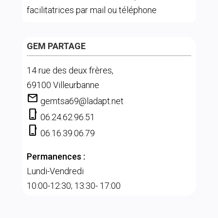
facilitatrices par mail ou téléphone
GEM PARTAGE
14 rue des deux frères,
69100 Villeurbanne
mail
gemtsa69@ladapt.net
phone_iphone
06.24.62.96.51
phone_iphone
06.16.39.06.79
Permanences :
Lundi-Vendredi
10:00-12:30; 13:30- 17:00