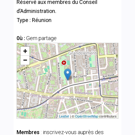
Réservé aux membres du Conseil
d’Administration.
Type : Réunion
0ù :
Gem partage
+
−
Leaflet
| ©
OpenStreetMap
contributors
Membres
: inscrivez-vous auprès des