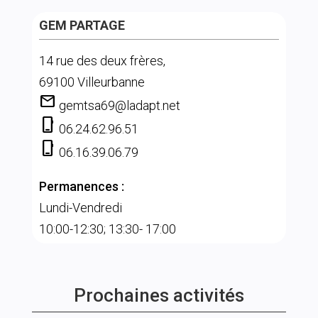
GEM PARTAGE
14 rue des deux frères,
69100 Villeurbanne
mail
gemtsa69@ladapt.net
phone_iphone
06.24.62.96.51
phone_iphone
06.16.39.06.79
Permanences :
Lundi-Vendredi
10:00-12:30; 13:30- 17:00
Prochaines activités