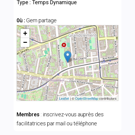
Type : Temps Dynamique
0ù :
Gem partage
+
−
Leaflet
| ©
OpenStreetMap
contributors
Membres
: inscrivez-vous auprès des
facilitatrices par mail ou téléphone