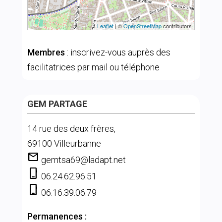
Leaflet
| ©
OpenStreetMap
contributors
Membres
: inscrivez-vous auprès des
facilitatrices par mail ou téléphone
GEM PARTAGE
14 rue des deux frères,
69100 Villeurbanne
mail
gemtsa69@ladapt.net
phone_iphone
06.24.62.96.51
phone_iphone
06.16.39.06.79
Permanences :